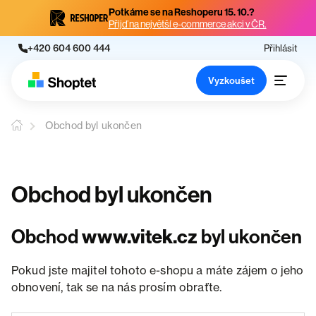
Potkáme se na Reshoperu 15. 10.?
Přijď na největší e-commerce akci v ČR.
+420 604 600 444
Přihlásit
Vyzkoušet
Obchod byl ukončen
Obchod byl ukončen
Obchod
www.vitek.cz
byl ukončen
Pokud jste majitel tohoto e-shopu a máte zájem o jeho
obnovení, tak se na nás prosím obraťte.