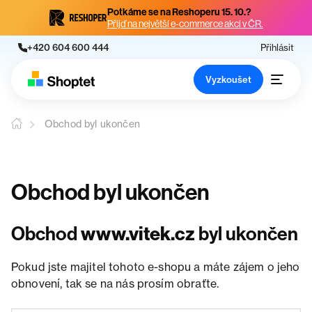
Potkáme se na Reshoperu 15. 10.?
Přijď na největší e-commerce akci v ČR.
+420 604 600 444
Přihlásit
Vyzkoušet
Obchod byl ukončen
Obchod byl ukončen
Obchod
www.vitek.cz
byl ukončen
Pokud jste majitel tohoto e-shopu a máte zájem o jeho
obnovení, tak se na nás prosím obraťte.