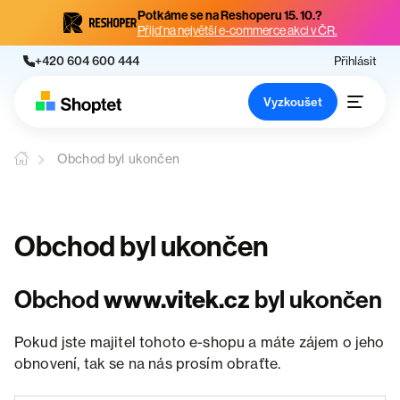
Potkáme se na Reshoperu 15. 10.?
Přijď na největší e-commerce akci v ČR.
+420 604 600 444
Přihlásit
Vyzkoušet
Obchod byl ukončen
Obchod byl ukončen
Obchod
www.vitek.cz
byl ukončen
Pokud jste majitel tohoto e-shopu a máte zájem o jeho
obnovení, tak se na nás prosím obraťte.