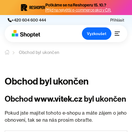
Potkáme se na Reshoperu 15. 10.?
Přijď na největší e-commerce akci v ČR.
+420 604 600 444
Přihlásit
Vyzkoušet
Obchod byl ukončen
Obchod byl ukončen
Obchod
www.vitek.cz
byl ukončen
Pokud jste majitel tohoto e-shopu a máte zájem o jeho
obnovení, tak se na nás prosím obraťte.