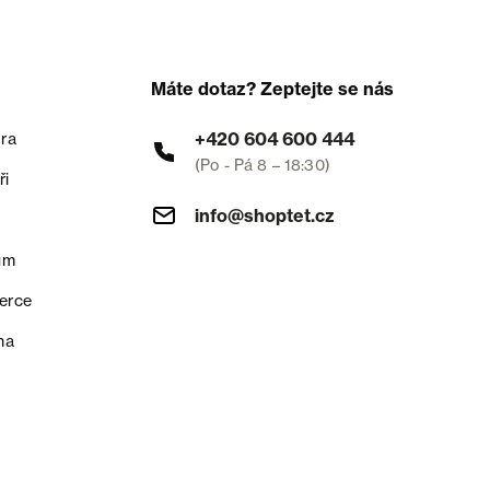
Máte dotaz? Zeptejte se nás
+420 604 600 444
ra
(Po - Pá 8 – 18:30)
ři
info@shoptet.cz
um
erce
na