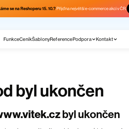
áme se na Reshoperu 15. 10.?
Přijď na největší e-commerce akci v ČR.
Funkce
Ceník
Šablony
Reference
Podpora
Kontakt
d byl ukončen
www.vitek.cz
byl ukončen