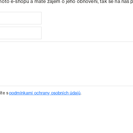
ohoto e-shopu a máte zájem o jeho obnovení, tak se na nás 
íte s
podmínkami ochrany osobních údajů
.