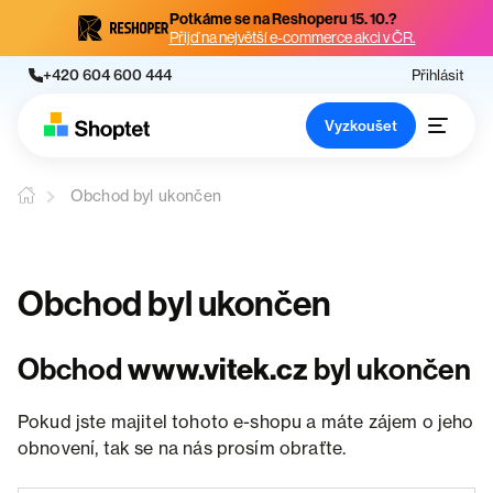
Potkáme se na Reshoperu 15. 10.?
Přijď na největší e-commerce akci v ČR.
+420 604 600 444
Přihlásit
Vyzkoušet
Obchod byl ukončen
Obchod byl ukončen
Obchod
www.vitek.cz
byl ukončen
Pokud jste majitel tohoto e-shopu a máte zájem o jeho
obnovení, tak se na nás prosím obraťte.