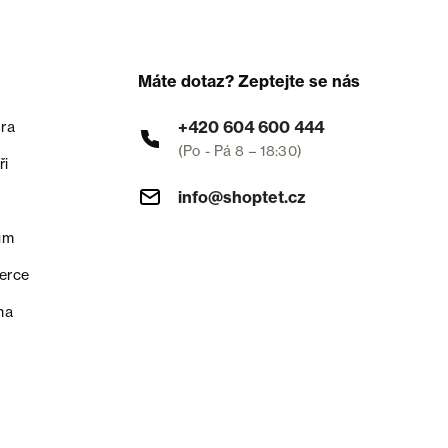
Máte dotaz? Zeptejte se nás
+420 604 600 444
ra
(Po - Pá 8 – 18:30)
ři
info@shoptet.cz
um
erce
na