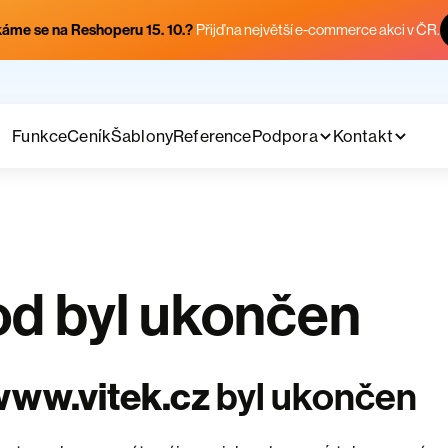
áme se na Reshoperu 15. 10.?
Přijď na největší e-commerce akci v ČR.
Funkce
Ceník
Šablony
Reference
Podpora
Kontakt
d byl ukončen
www.vitek.cz
byl ukončen