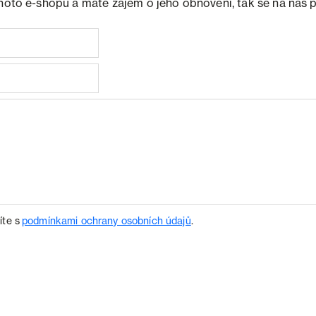
ohoto e-shopu a máte zájem o jeho obnovení, tak se na nás 
íte s
podmínkami ochrany osobních údajů
.