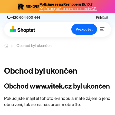
Potkáme se na Reshoperu 15. 10.?
Přijď na největší e-commerce akci v ČR.
+420 604 600 444
Přihlásit
Vyzkoušet
Obchod byl ukončen
Obchod byl ukončen
Obchod
www.vitek.cz
byl ukončen
Pokud jste majitel tohoto e-shopu a máte zájem o jeho
obnovení, tak se na nás prosím obraťte.