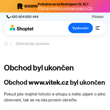
Potkáme se na Reshoperu 15. 10.?
Přijď na největší e-commerce akci v ČR.
+420 604 600 444
Přihlásit
Vyzkoušet
Obchod byl ukončen
Obchod byl ukončen
Obchod
www.vitek.cz
byl ukončen
Pokud jste majitel tohoto e-shopu a máte zájem o jeho
obnovení, tak se na nás prosím obraťte.