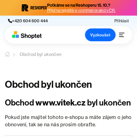
Potkáme se na Reshoperu 15. 10.?
Přijď na největší e-commerce akci v ČR.
+420 604 600 444
Přihlásit
Vyzkoušet
Obchod byl ukončen
Obchod byl ukončen
Obchod
www.vitek.cz
byl ukončen
Pokud jste majitel tohoto e-shopu a máte zájem o jeho
obnovení, tak se na nás prosím obraťte.