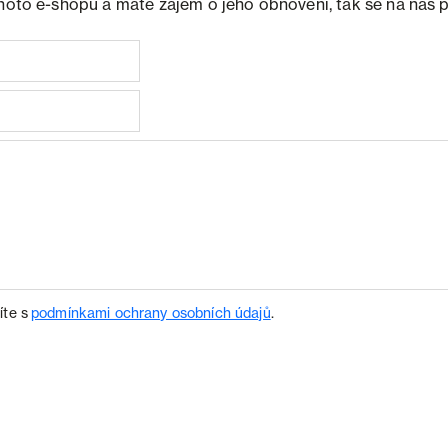
ohoto e-shopu a máte zájem o jeho obnovení, tak se na nás 
íte s
podmínkami ochrany osobních údajů
.