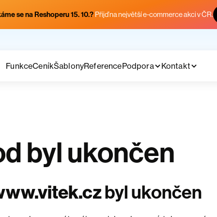
áme se na Reshoperu 15. 10.?
Přijď na největší e-commerce akci v ČR.
Funkce
Ceník
Šablony
Reference
Podpora
Kontakt
d byl ukončen
www.vitek.cz
byl ukončen