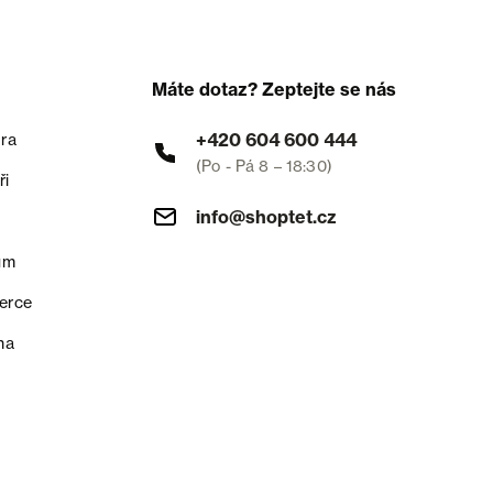
Máte dotaz? Zeptejte se nás
+420 604 600 444
ra
(Po - Pá 8 – 18:30)
ři
info@shoptet.cz
um
erce
na