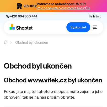
Potkáme se na Reshoperu 15. 10.?
Přijď na největší e-commerce akci v ČR.
+420 604 600 444
Přihlásit
Vyzkoušet
Obchod byl ukončen
Obchod byl ukončen
Obchod
www.vitek.cz
byl ukončen
Pokud jste majitel tohoto e-shopu a máte zájem o jeho
obnovení, tak se na nás prosím obraťte.