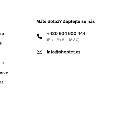
Máte dotaz? Zeptejte se nás
+420 604 600 444
ra
(Po - Pá 8 – 18:30)
ři
info@shoptet.cz
um
erce
na