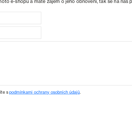
ohoto e-shopu a máte zájem o jeho obnovení, tak se na nás 
íte s
podmínkami ochrany osobních údajů
.