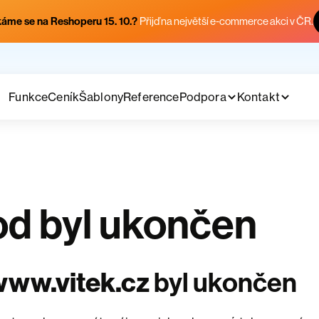
áme se na Reshoperu 15. 10.?
Přijď na největší e-commerce akci v ČR.
Funkce
Ceník
Šablony
Reference
Podpora
Kontakt
d byl ukončen
www.vitek.cz
byl ukončen