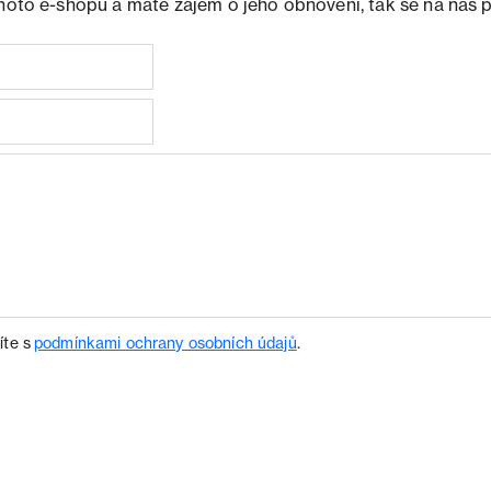
ohoto e-shopu a máte zájem o jeho obnovení, tak se na nás 
íte s
podmínkami ochrany osobních údajů
.