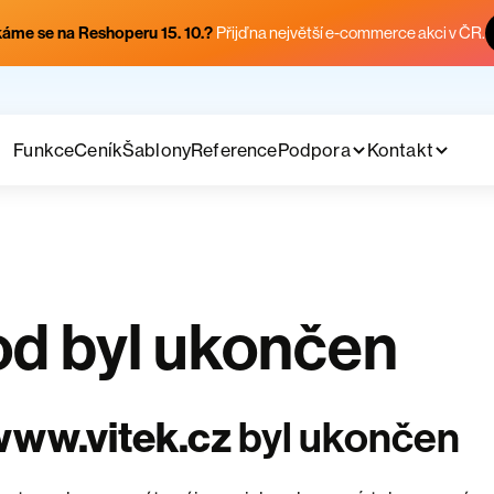
áme se na Reshoperu 15. 10.?
Přijď na největší e-commerce akci v ČR.
Funkce
Ceník
Šablony
Reference
Podpora
Kontakt
d byl ukončen
www.vitek.cz
byl ukončen