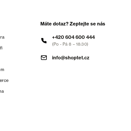
Máte dotaz? Zeptejte se nás
+420 604 600 444
ra
(Po - Pá 8 – 18:30)
ři
info@shoptet.cz
um
erce
na