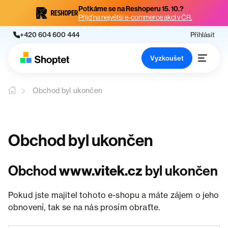
Potkáme se na Reshoperu 15. 10.?
Přijď na největší e-commerce akci v ČR.
+420 604 600 444
Přihlásit
Vyzkoušet
Obchod byl ukončen
Obchod byl ukončen
Obchod
www.vitek.cz
byl ukončen
Pokud jste majitel tohoto e-shopu a máte zájem o jeho
obnovení, tak se na nás prosím obraťte.