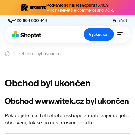
Potkáme se na Reshoperu 15. 10.?
Přijď na největší e-commerce akci v ČR.
+420 604 600 444
Přihlásit
Vyzkoušet
Obchod byl ukončen
Obchod byl ukončen
Obchod
www.vitek.cz
byl ukončen
Pokud jste majitel tohoto e-shopu a máte zájem o jeho
obnovení, tak se na nás prosím obraťte.