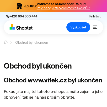
Potkáme se na Reshoperu 15. 10.?
Přijď na největší e-commerce akci v ČR.
+420 604 600 444
Přihlásit
Vyzkoušet
Obchod byl ukončen
Obchod byl ukončen
Obchod
www.vitek.cz
byl ukončen
Pokud jste majitel tohoto e-shopu a máte zájem o jeho
obnovení, tak se na nás prosím obraťte.