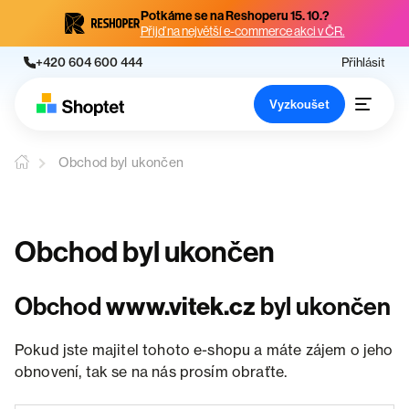
Potkáme se na Reshoperu 15. 10.?
Přijď na největší e-commerce akci v ČR.
+420 604 600 444
Přihlásit
Vyzkoušet
Obchod byl ukončen
Obchod byl ukončen
Obchod
www.vitek.cz
byl ukončen
Pokud jste majitel tohoto e-shopu a máte zájem o jeho
obnovení, tak se na nás prosím obraťte.