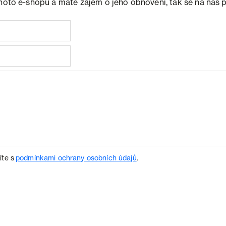
ohoto e-shopu a máte zájem o jeho obnovení, tak se na nás 
íte s
podmínkami ochrany osobních údajů
.