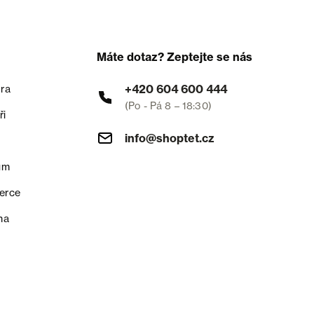
Máte dotaz? Zeptejte se nás
+420 604 600 444
ra
(Po - Pá 8 – 18:30)
ři
info@shoptet.cz
um
erce
na