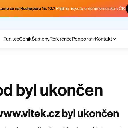
áme se na Reshoperu 15. 10.?
Přijď na největší e-commerce akci v ČR.
Funkce
Ceník
Šablony
Reference
Podpora
Kontakt
d byl ukončen
www.vitek.cz
byl ukončen