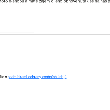
ohoto e-shopu a máte zájem o jeho obnovení, tak se na nás 
íte s
podmínkami ochrany osobních údajů
.