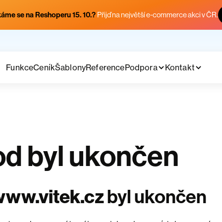
áme se na Reshoperu 15. 10.?
Přijď na největší e-commerce akci v ČR.
Funkce
Ceník
Šablony
Reference
Podpora
Kontakt
d byl ukončen
www.vitek.cz
byl ukončen