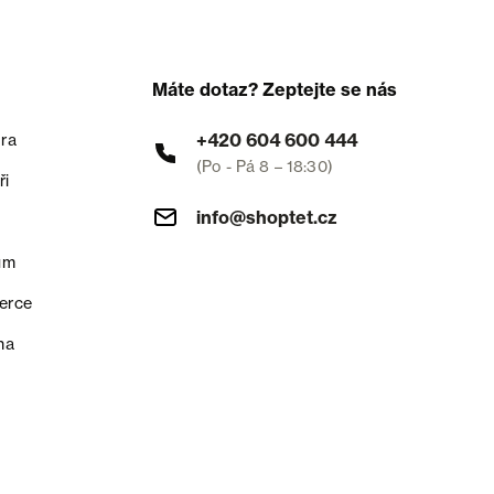
Máte dotaz? Zeptejte se nás
+420 604 600 444
ra
(Po - Pá 8 – 18:30)
ři
info@shoptet.cz
um
erce
na