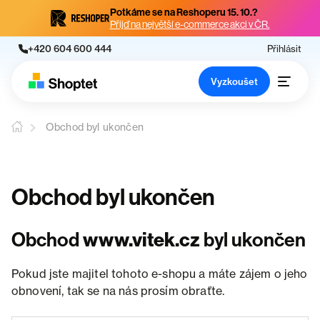
Potkáme se na Reshoperu 15. 10.?
Přijď na největší e-commerce akci v ČR.
+420 604 600 444
Přihlásit
Vyzkoušet
Obchod byl ukončen
Obchod byl ukončen
Obchod
www.vitek.cz
byl ukončen
Pokud jste majitel tohoto e-shopu a máte zájem o jeho
obnovení, tak se na nás prosím obraťte.