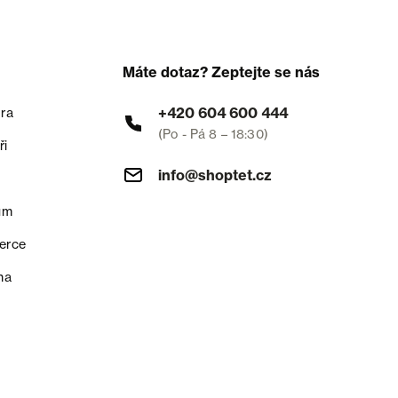
Máte dotaz? Zeptejte se nás
+420 604 600 444
ra
(Po - Pá 8 – 18:30)
ři
info@shoptet.cz
um
erce
na