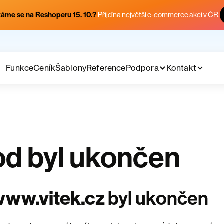
áme se na Reshoperu 15. 10.?
Přijď na největší e-commerce akci v ČR.
Funkce
Ceník
Šablony
Reference
Podpora
Kontakt
d byl ukončen
www.vitek.cz
byl ukončen