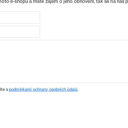
ohoto e-shopu a máte zájem o jeho obnovení, tak se na nás 
íte s
podmínkami ochrany osobních údajů
.