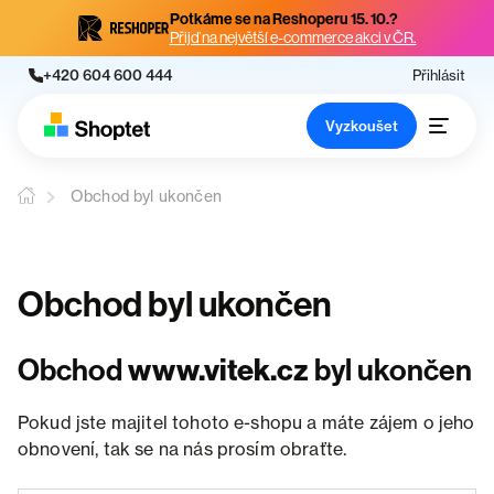
Potkáme se na Reshoperu 15. 10.?
Přijď na největší e-commerce akci v ČR.
+420 604 600 444
Přihlásit
Vyzkoušet
Obchod byl ukončen
Obchod byl ukončen
Obchod
www.vitek.cz
byl ukončen
Pokud jste majitel tohoto e-shopu a máte zájem o jeho
obnovení, tak se na nás prosím obraťte.