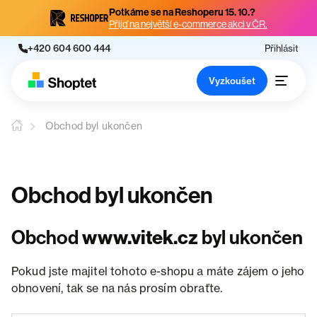
Potkáme se na Reshoperu 15. 10.?
Přijď na největší e-commerce akci v ČR.
+420 604 600 444
Přihlásit
Vyzkoušet
Obchod byl ukončen
Obchod byl ukončen
Obchod
www.vitek.cz
byl ukončen
Pokud jste majitel tohoto e-shopu a máte zájem o jeho
obnovení, tak se na nás prosím obraťte.