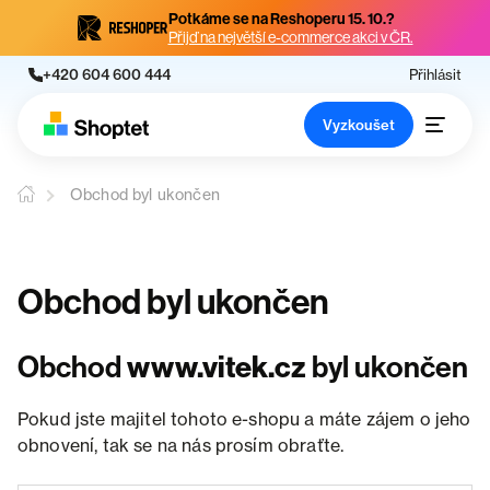
Potkáme se na Reshoperu 15. 10.?
Přijď na největší e-commerce akci v ČR.
+420 604 600 444
Přihlásit
Vyzkoušet
Obchod byl ukončen
Obchod byl ukončen
Obchod
www.vitek.cz
byl ukončen
Pokud jste majitel tohoto e-shopu a máte zájem o jeho
obnovení, tak se na nás prosím obraťte.