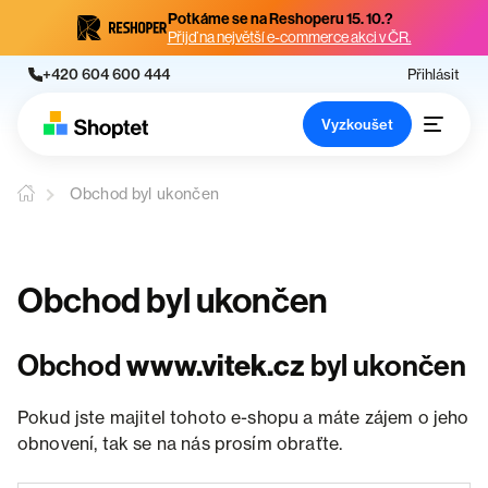
Potkáme se na Reshoperu 15. 10.?
Přijď na největší e-commerce akci v ČR.
+420 604 600 444
Přihlásit
Vyzkoušet
Obchod byl ukončen
Obchod byl ukončen
Obchod
www.vitek.cz
byl ukončen
Pokud jste majitel tohoto e-shopu a máte zájem o jeho
obnovení, tak se na nás prosím obraťte.