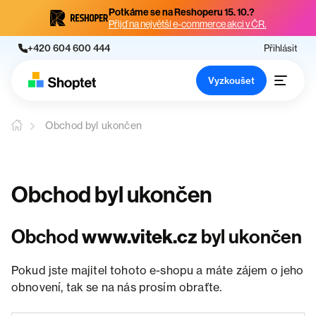
Potkáme se na Reshoperu 15. 10.?
Přijď na největší e-commerce akci v ČR.
+420 604 600 444
Přihlásit
Vyzkoušet
Obchod byl ukončen
Obchod byl ukončen
Obchod
www.vitek.cz
byl ukončen
Pokud jste majitel tohoto e-shopu a máte zájem o jeho
obnovení, tak se na nás prosím obraťte.