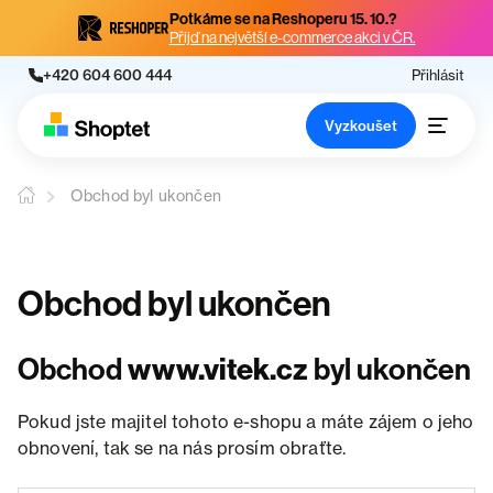
Potkáme se na Reshoperu 15. 10.?
Přijď na největší e-commerce akci v ČR.
+420 604 600 444
Přihlásit
Vyzkoušet
Obchod byl ukončen
Obchod byl ukončen
Obchod
www.vitek.cz
byl ukončen
Pokud jste majitel tohoto e-shopu a máte zájem o jeho
obnovení, tak se na nás prosím obraťte.