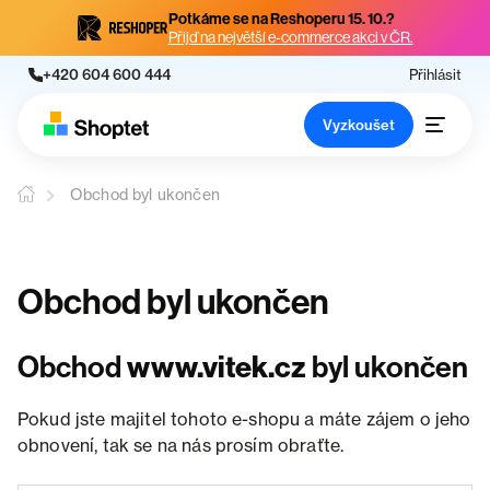
Potkáme se na Reshoperu 15. 10.?
Přijď na největší e-commerce akci v ČR.
+420 604 600 444
Přihlásit
Vyzkoušet
Obchod byl ukončen
Obchod byl ukončen
Obchod
www.vitek.cz
byl ukončen
Pokud jste majitel tohoto e-shopu a máte zájem o jeho
obnovení, tak se na nás prosím obraťte.