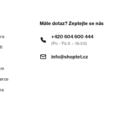
Máte dotaz? Zeptejte se nás
+420 604 600 444
ra
(Po - Pá 8 – 18:30)
ři
info@shoptet.cz
um
erce
na