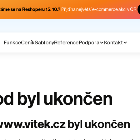
áme se na Reshoperu 15. 10.?
Přijď na největší e-commerce akci v ČR.
Funkce
Ceník
Šablony
Reference
Podpora
Kontakt
d byl ukončen
www.vitek.cz
byl ukončen