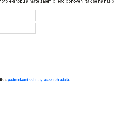
ohoto e-shopu a máte zájem o jeho obnovení, tak se na nás 
íte s
podmínkami ochrany osobních údajů
.