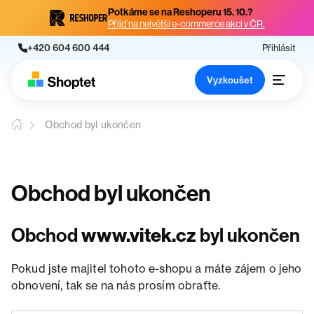
Potkáme se na Reshoperu 15. 10.?
Přijď na největší e-commerce akci v ČR.
+420 604 600 444
Přihlásit
Vyzkoušet
Obchod byl ukončen
Obchod byl ukončen
Obchod
www.vitek.cz
byl ukončen
Pokud jste majitel tohoto e-shopu a máte zájem o jeho
obnovení, tak se na nás prosím obraťte.