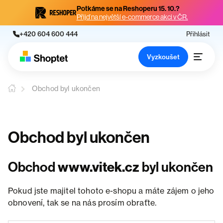
Potkáme se na Reshoperu 15. 10.?
Přijď na největší e-commerce akci v ČR.
+420 604 600 444
Přihlásit
Vyzkoušet
Obchod byl ukončen
Obchod byl ukončen
Obchod
www.vitek.cz
byl ukončen
Pokud jste majitel tohoto e-shopu a máte zájem o jeho
obnovení, tak se na nás prosím obraťte.