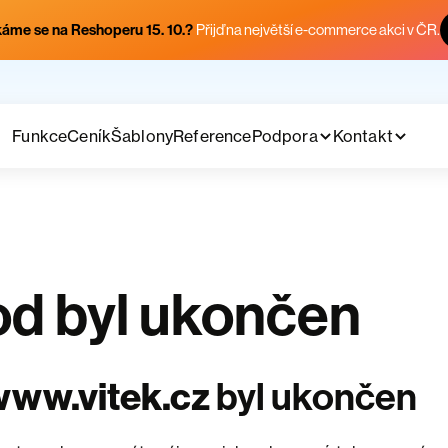
áme se na Reshoperu 15. 10.?
Přijď na největší e-commerce akci v ČR.
Funkce
Ceník
Šablony
Reference
Podpora
Kontakt
d byl ukončen
www.vitek.cz
byl ukončen