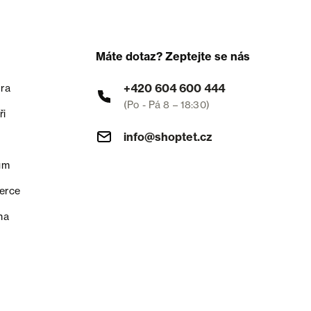
Máte dotaz? Zeptejte se nás
+420 604 600 444
ra
(Po - Pá 8 – 18:30)
ři
info@shoptet.cz
um
erce
na