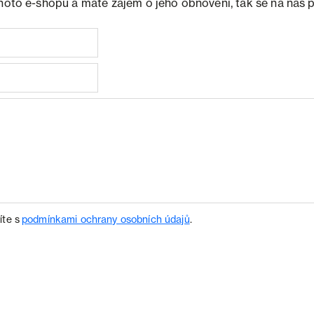
ohoto e-shopu a máte zájem o jeho obnovení, tak se na nás 
íte s
podmínkami ochrany osobních údajů
.