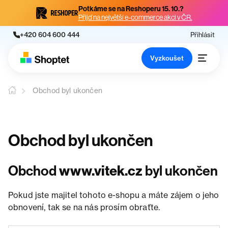
Potkáme se na Reshoperu 15. 10.?
Přijď na největší e-commerce akci v ČR.
+420 604 600 444
Přihlásit
Vyzkoušet
Obchod byl ukončen
Obchod byl ukončen
Obchod
www.vitek.cz
byl ukončen
Pokud jste majitel tohoto e-shopu a máte zájem o jeho
obnovení, tak se na nás prosím obraťte.