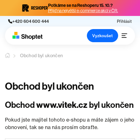
Potkáme se na Reshoperu 15. 10.?
Přijď na největší e-commerce akci v ČR.
+420 604 600 444
Přihlásit
Vyzkoušet
Obchod byl ukončen
Obchod byl ukončen
Obchod
www.vitek.cz
byl ukončen
Pokud jste majitel tohoto e-shopu a máte zájem o jeho
obnovení, tak se na nás prosím obraťte.