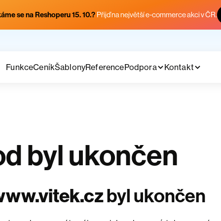
áme se na Reshoperu 15. 10.?
Přijď na největší e-commerce akci v ČR.
Funkce
Ceník
Šablony
Reference
Podpora
Kontakt
d byl ukončen
www.vitek.cz
byl ukončen