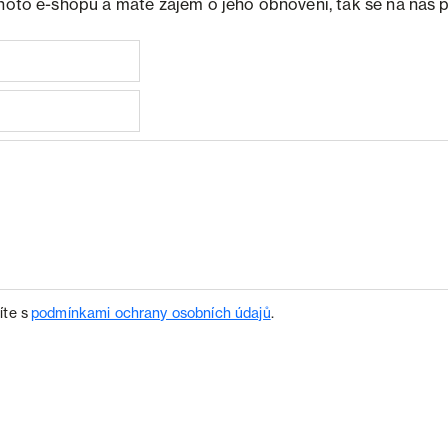
ohoto e-shopu a máte zájem o jeho obnovení, tak se na nás 
íte s
podmínkami ochrany osobních údajů
.