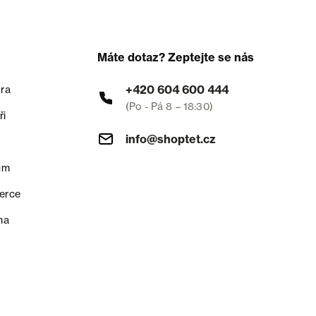
Máte dotaz? Zeptejte se nás
+420 604 600 444
ra
(Po - Pá 8 – 18:30)
ři
info@shoptet.cz
um
erce
na