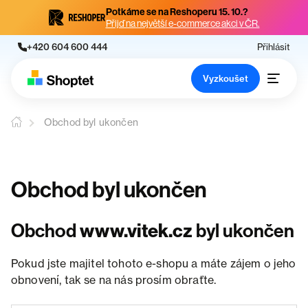
Potkáme se na Reshoperu 15. 10.?
Přijď na největší e-commerce akci v ČR.
+420 604 600 444
Přihlásit
Vyzkoušet
Obchod byl ukončen
Obchod byl ukončen
Obchod
www.vitek.cz
byl ukončen
Pokud jste majitel tohoto e-shopu a máte zájem o jeho
obnovení, tak se na nás prosím obraťte.