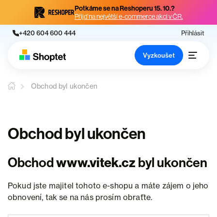
Potkáme se na Reshoperu 15. 10.?
Přijď na největší e-commerce akci v ČR.
+420 604 600 444
Přihlásit
Vyzkoušet
Obchod byl ukončen
Obchod byl ukončen
Obchod
www.vitek.cz
byl ukončen
Pokud jste majitel tohoto e-shopu a máte zájem o jeho
obnovení, tak se na nás prosím obraťte.