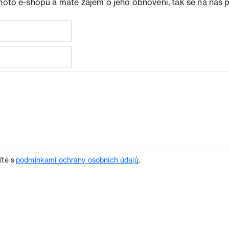
ohoto e-shopu a máte zájem o jeho obnovení, tak se na nás 
íte s
podmínkami ochrany osobních údajů
.