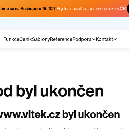
áme se na Reshoperu 15. 10.?
Přijď na největší e-commerce akci v ČR.
Funkce
Ceník
Šablony
Reference
Podpora
Kontakt
d byl ukončen
www.vitek.cz
byl ukončen