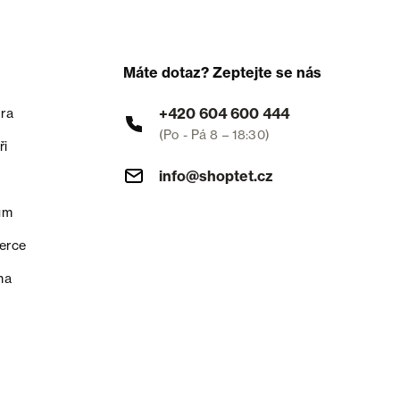
Máte dotaz? Zeptejte se nás
+420 604 600 444
ra
(Po - Pá 8 – 18:30)
ři
info@shoptet.cz
um
erce
na