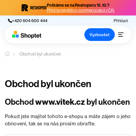
Potkáme se na Reshoperu 15. 10.?
Přijď na největší e-commerce akci v ČR.
+420 604 600 444
Přihlásit
Vyzkoušet
Obchod byl ukončen
Obchod byl ukončen
Obchod
www.vitek.cz
byl ukončen
Pokud jste majitel tohoto e-shopu a máte zájem o jeho
obnovení, tak se na nás prosím obraťte.