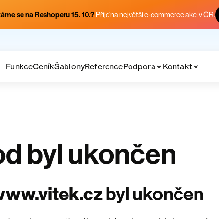
áme se na Reshoperu 15. 10.?
Přijď na největší e-commerce akci v ČR.
Funkce
Ceník
Šablony
Reference
Podpora
Kontakt
d byl ukončen
www.vitek.cz
byl ukončen