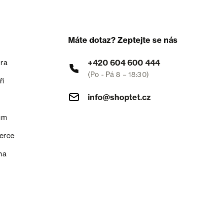
Máte dotaz? Zeptejte se nás
+420 604 600 444
ra
(Po - Pá 8 – 18:30)
ři
info@shoptet.cz
um
erce
na