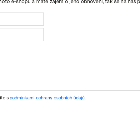
ohoto e-shopu a máte zájem o jeho obnovení, tak se na nás 
íte s
podmínkami ochrany osobních údajů
.