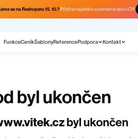
áme se na Reshoperu 15. 10.?
Přijď na největší e-commerce akci v ČR.
Funkce
Ceník
Šablony
Reference
Podpora
Kontakt
d byl ukončen
www.vitek.cz
byl ukončen