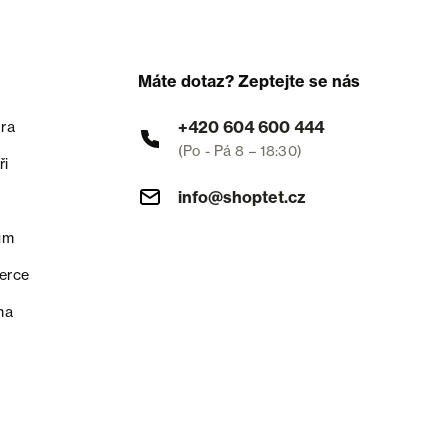
Máte dotaz? Zeptejte se nás
+420 604 600 444
ra
(Po - Pá 8 – 18:30)
ři
info@shoptet.cz
um
erce
na