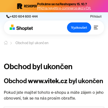
Potkáme se na Reshoperu 15. 10.?
Přijď na největší e-commerce akci v ČR.
+420 604 600 444
Přihlásit
Vyzkoušet
Obchod byl ukončen
Obchod byl ukončen
Obchod
www.vitek.cz
byl ukončen
Pokud jste majitel tohoto e-shopu a máte zájem o jeho
obnovení, tak se na nás prosím obraťte.