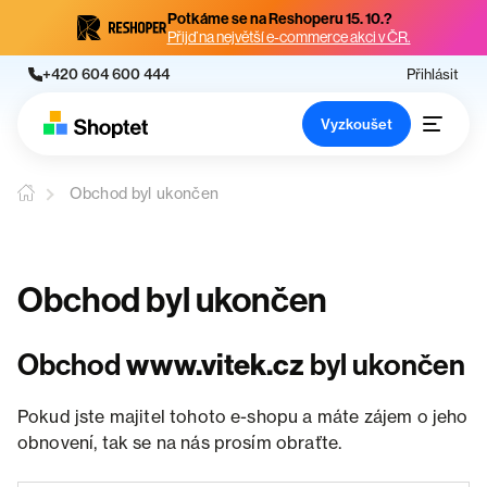
Potkáme se na Reshoperu 15. 10.?
Přijď na největší e-commerce akci v ČR.
+420 604 600 444
Přihlásit
Vyzkoušet
Obchod byl ukončen
Obchod byl ukončen
Obchod
www.vitek.cz
byl ukončen
Pokud jste majitel tohoto e-shopu a máte zájem o jeho
obnovení, tak se na nás prosím obraťte.