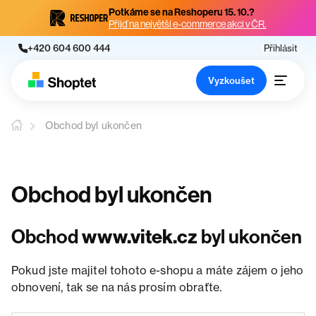
Potkáme se na Reshoperu 15. 10.?
Přijď na největší e-commerce akci v ČR.
+420 604 600 444
Přihlásit
Vyzkoušet
Obchod byl ukončen
Obchod byl ukončen
Obchod
www.vitek.cz
byl ukončen
Pokud jste majitel tohoto e-shopu a máte zájem o jeho
obnovení, tak se na nás prosím obraťte.