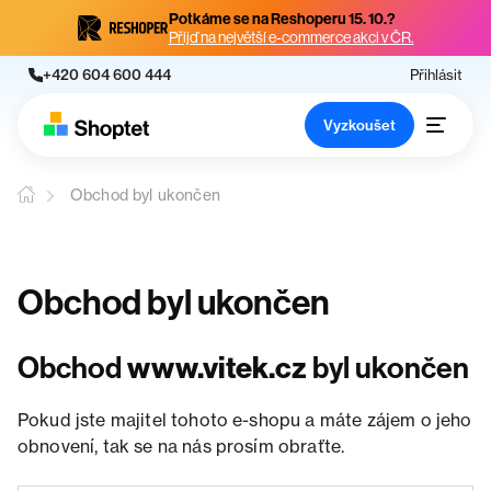
Potkáme se na Reshoperu 15. 10.?
Přijď na největší e-commerce akci v ČR.
+420 604 600 444
Přihlásit
Vyzkoušet
Obchod byl ukončen
Obchod byl ukončen
Obchod
www.vitek.cz
byl ukončen
Pokud jste majitel tohoto e-shopu a máte zájem o jeho
obnovení, tak se na nás prosím obraťte.