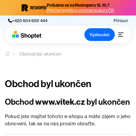
Potkáme se na Reshoperu 15. 10.?
Přijď na největší e-commerce akci v ČR.
+420 604 600 444
Přihlásit
Vyzkoušet
Obchod byl ukončen
Obchod byl ukončen
Obchod
www.vitek.cz
byl ukončen
Pokud jste majitel tohoto e-shopu a máte zájem o jeho
obnovení, tak se na nás prosím obraťte.