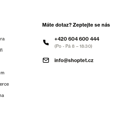
Máte dotaz? Zeptejte se nás
+420 604 600 444
ra
(Po - Pá 8 – 18:30)
ři
info@shoptet.cz
um
erce
na