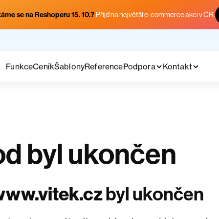
áme se na Reshoperu 15. 10.?
Přijď na největší e-commerce akci v ČR.
Funkce
Ceník
Šablony
Reference
Podpora
Kontakt
d byl ukončen
www.vitek.cz
byl ukončen