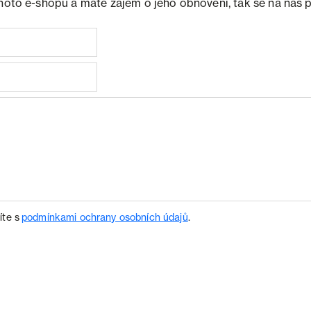
ohoto e-shopu a máte zájem o jeho obnovení, tak se na nás 
íte s
podmínkami ochrany osobních údajů
.