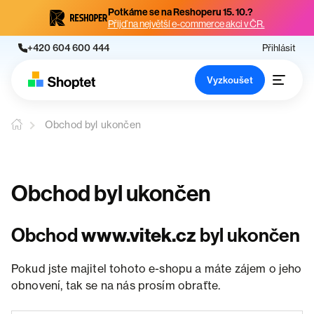
Potkáme se na Reshoperu 15. 10.?
Přijď na největší e-commerce akci v ČR.
+420 604 600 444
Přihlásit
Vyzkoušet
Obchod byl ukončen
Obchod byl ukončen
Obchod
www.vitek.cz
byl ukončen
Pokud jste majitel tohoto e-shopu a máte zájem o jeho
obnovení, tak se na nás prosím obraťte.