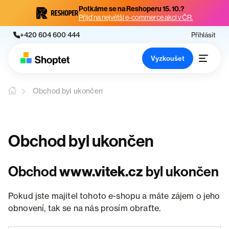
Potkáme se na Reshoperu 15. 10.?
Přijď na největší e-commerce akci v ČR.
+420 604 600 444
Přihlásit
Vyzkoušet
Obchod byl ukončen
Obchod byl ukončen
Obchod
www.vitek.cz
byl ukončen
Pokud jste majitel tohoto e-shopu a máte zájem o jeho
obnovení, tak se na nás prosím obraťte.